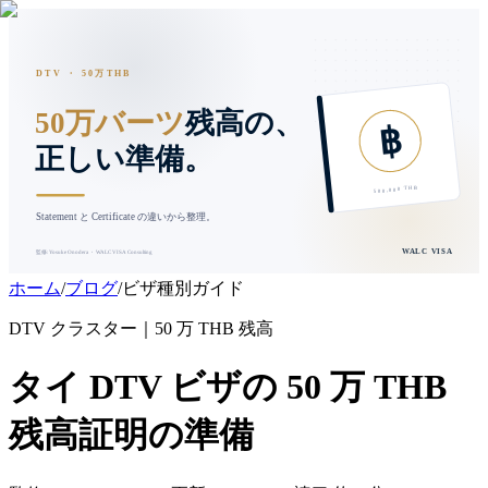
DTV ・ 50万THB
残高の、
50万バーツ
฿
正しい準備。
500,000 THB
Statement と Certificate の違いから整理。
WALC VISA
監修: Yosuke Onodera ・ WALC VISA Consulting
ホーム
/
ブログ
/
ビザ種別ガイド
DTV クラスター｜50 万 THB 残高
タイ DTV ビザの 50 万 THB
残高証明の準備