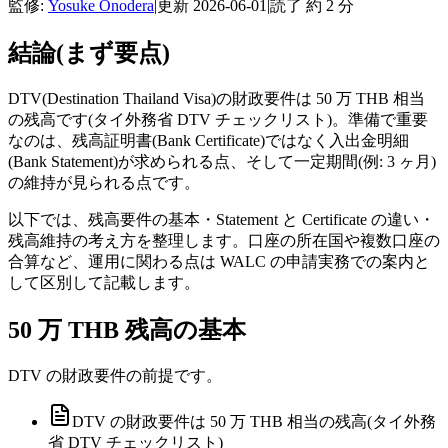
監修:
Yosuke Onodera
|
更新
2026-06-01
|
読了 約
2
分
結論(まず要点)
DTV(Destination Thailand Visa)の財政要件は 50 万 THB 相当
の残高です(タイ外務省 DTV チェックリスト)。準備で重要
なのは、残高証明書(Bank Certificate)ではなく入出金明細
(Bank Statement)が求められる点、そして一定期間(例: 3 ヶ月)
の維持が見られる点です。
以下では、残高要件の基本・Statement と Certificate の違い・
残高維持の考え方を整理します。口座の所在国や複数口座の
合算など、運用に関わる点は WALC の申請実務での案内と
して区別して記載します。
50 万 THB 残高の基本
DTV の財政要件の前提です。
DTV の財政要件は 50 万 THB 相当の残高(タイ外務
省 DTV チェックリスト)