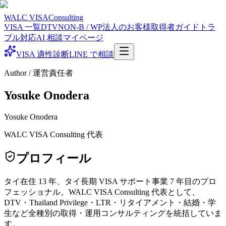
WALC VISA
Consulting
VISA 一覧
DTV
NON-B / WP
法人のお客様
取得者ガイド
トラ
ブル対応
AI 相談
マイページ
VISA 適性診断
LINE で相談
Author / 運営責任者
Yosuke Onodera
Yosuke
Onodera
WALC VISA Consulting 代表
プロフィール
タイ在住 13 年、タイ長期 VISA サポート事業 7 年目のプロ
フェッショナル。WALC VISA Consulting 代表として、
DTV・Thailand Privilege・LTR・リタイアメント・結婚・学
生など全種別の取得・運用コンサルティングを統括していま
す。