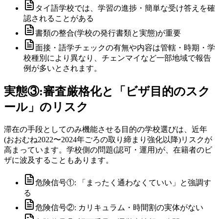
タイ語学校では、学習の進捗・簡単な受け答えを確
認されることがある
書類の整合(学校の発行書類と実態)が重要
面接・語学チェックの有無や内容は管轄・時期・学
校種別により異なり、チェンマイなど一部地域で報告
例が多いとされます。
実態③:審査厳格化と「ビザ目的のスク
ール」のリスク
滞在の手段としてのみ機能させる目的の学校選びは、近年
(おおむね2022〜2024年ごろの取り締まり強化以降)リスクが
高まっています。学校側の問題(認可・運用)が、在籍者のビ
ザに波及することもあります。
危険信号①: 「まったく通わなくていい」と強調す
る
危険信号②: カリキュラム・時間割の実体がない