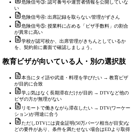
危険信号③: 認可番号や運営者情報を公開していな
い
危険信号④: 出席記録を取らない/管理がずさん
危険信号⑤: 授業料に占める「ビザ手数料」の割合
が異常に高い
学校が認可校か、出席管理がきちんとしているか
を、契約前に書面で確認しましょう。
教育ビザが向いている人・別の選択肢
本当にタイ語や武道・料理を学びたい → 教育ビザ
が目的に合致
学ぶ気はなく長期滞在だけが目的 → DTVなど他の
ビザの方が無理がない
リモートで働きながら滞在したい → DTV(ワーケー
ション)が用途に合う
ただしDTVには資金証明(50万バーツ相当が目安)な
どの要件があり、条件を満たせない場合はEDより取得