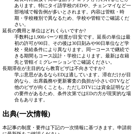
あります。特にタイ語学校のEDや、チェンマイなど一
部地域で報告例が多いとされます。内容は管轄・時
期・学校種別で異なるため、学校や管轄でご確認くだ
さい。
延長の費用と単位はどれくらいですか?
手数料は1,900バーツ程度が目安です。延長の単位は最
初の許可が90日、その後は30日刻みや90日単位など学
校・発給条件により異なります。同一コースで継続で
きる期間もコース設計・学校によります。最新は在籍
先と管轄イミグレーションでご確認ください。
長期滞在が主目的なら教育ビザは不向きですか?
学ぶ意思があるならEDは適しています。滞在だけが目
的なら、出席義務や更新審査の負担が小さいDTVなど
他のビザが向くことも。ただしDTVには資金証明など
の要件があるため、条件次第ではEDの方が現実的な場
合もあります。
出典(一次情報)
本記事の制度・要件は下記の一次情報に基づきます。申請前
に最新版をご確認ください。