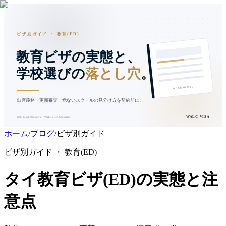
ビザ別ガイド ・ 教育(ED)
教育ビザの実態と、
落とし穴
学校選びの
。
DOCUMENTS
出席義務・更新審査・危ないスクールの見分け方を契約前に。
WALC VISA
監修: Yosuke Onodera ・ WALC VISA Consulting
ホーム
/
ブログ
/
ビザ別ガイド
ビザ別ガイド ・ 教育(ED)
タイ教育ビザ(ED)の実態と注
意点