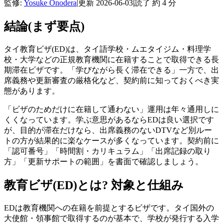
監修:
Yosuke Onodera
|
更新
2026-06-03
|
読了 約
4
分
結論(まず要点)
タイ教育ビザ(ED)は、タイ語学校・ムエタイジム・料理学
校・大学などの正規教育機関に在籍することで取得できる長
期滞在ビザです。「学びながら長く滞在できる」一方で、出
席義務や更新審査の厳格化など、契約前に知っておくべき実
態があります。
「ビザのためだけに在籍して通わない」運用は年々通用しに
くくなっています。学ぶ意思があるならEDは良い選択です
が、目的が滞在だけなら、出席義務のないDTVなど別ルー
トの方が結果的に楽なケースが多くなっています。契約前に
「認可番号」「時間割・カリキュラム」「出席記録の取り
方」「更新サポートの範囲」を書面で確認しましょう。
教育ビザ(ED)とは? 対象と仕組み
EDは教育機関への在籍を前提とするビザです。タイ国外の
大使館・領事館で取得するのが基本で、学校が発行する入学