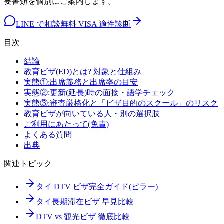
要書類を個別にご案内します。
LINE で相談
無料 VISA 適性診断
目次
結論
教育ビザ(ED)とは? 対象と仕組み
実態①:出席義務と出席率の目安
実態②:更新(延長)時の面接・語学チェック
実態③:審査厳格化と「ビザ目的のスクール」のリスク
教育ビザが向いている人・別の選択肢
ご利用にあたって(免責)
よくある質問
出典
関連トピック
タイ DTV ビザ完全ガイド(ピラー)
タイ長期滞在ビザ 早見比較
DTV vs 観光ビザ 徹底比較