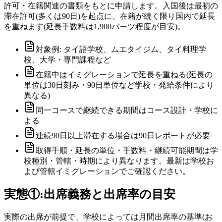
許可・在籍関連の書類をもとに申請します。入国後は最初の
滞在許可(多くは90日)を起点に、在籍が続く限り国内で延長
を重ねます(延長手数料は1,900バーツ程度が目安)。
対象例: タイ語学校、ムエタイジム、タイ料理学
校、大学・専門課程など
在籍中はイミグレーションで延長を重ねる(延長の
単位は30日刻み・90日単位など学校・発給条件により
異なる)
同一コースで継続できる期間はコース設計・学校に
よる
連続90日以上滞在する場合は90日レポートが必要
取得手順・延長の単位・手数料・継続可能期間は学
校種別・管轄・時期により異なります。最新は学校お
よび管轄イミグレーションでご確認ください。
実態①:出席義務と出席率の目安
実際の出席が前提で、学校によっては月間出席率の基準(お