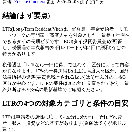
監修:
Yosuke Onodera
|
更新
2026-06-03
|
読了 約
5
分
結論(まず要点)
LTR(Long-Term Resident Visa)は、富裕層・年金受給者・リモ
ートワークの専門家・高度人材を対象とした、最長10年滞在
できるタイの長期ビザです。BOI(タイ投資委員会)が所管
し、税優遇や年次報告(90日レポートが年1回に緩和)などの
特典があります。
税優遇は「LTRなら一律に得」ではなく、区分によって内容
が異なります。17%の一律所得税は主に高度人材区分、国外
源泉所得の優遇(実質免税とされる扱い)はそれ以外の主要3
区分が中心です。LTRの要件は2025年に見直されており、最
終判断はBOI公式の最新基準でご確認ください。
LTRの4つの対象カテゴリと条件の目安
LTRは申請者の属性に応じて4区分に分かれ、それぞれ資
産・収入・投資などの基準があります(金額は多くが米ドル
建て)。