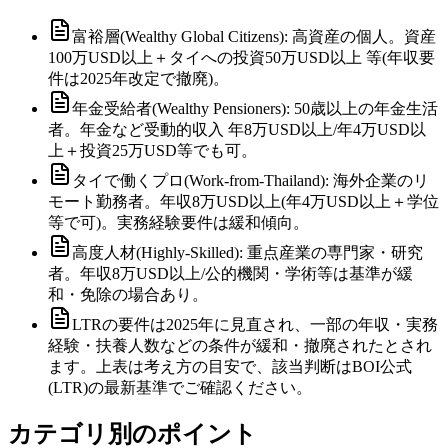
富裕層(Wealthy Global Citizens): 高資産の個人。資産
100万USD以上＋タイへの投資50万USD以上 等(年収要
件は2025年改定で撤廃)。
年金受給者(Wealthy Pensioners): 50歳以上の年金生活
者。年金など受動的収入 年8万USD以上/年4万USD以
上＋投資25万USD等でも可。
タイで働くプロ(Work-from-Thailand): 海外企業のリ
モート勤務者。年収8万USD以上(年4万USD以上＋学位
等で可)。実務経験要件は緩和傾向。
高度人材(Highly-Skilled): 重点産業の専門家・研究
者。年収8万USD以上/公的機関・学術等は基準が緩
和・免除の場合あり。
LTRの要件は2025年に見直され、一部の年収・実務
経験・扶養人数などの条件が緩和・撤廃されたとされ
ます。上表は考え方の目安で、該当判断はBOI公式
(LTR)の最新基準でご確認ください。
カテゴリ別のポイント