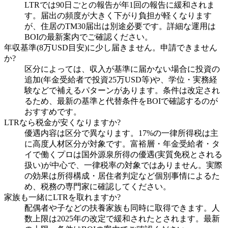
LTRでは90日ごとの報告が年1回の報告に緩和されま
す。届出の頻度が大きく下がり負担が軽くなります
が、住居のTM30届出は別途必要です。詳細な運用は
BOIの最新案内でご確認ください。
年収基準(8万USD目安)に少し届きません。申請できません
か?
区分によっては、収入が基準に届かない場合に投資の
追加(年金受給者で投資25万USD等)や、学位・実務経
験などで補えるパターンがあります。条件は改定され
るため、最新の基準と代替条件をBOIで確認するのが
おすすめです。
LTRなら税金が安くなりますか?
優遇内容は区分で異なります。17%の一律所得税は主
に高度人材区分が対象です。富裕層・年金受給者・タ
イで働くプロは国外源泉所得の優遇(実質免税とされる
扱い)が中心で、一律税率の対象ではありません。実際
の効果は所得構成・居住者判定など個別事情によるた
め、税務の専門家に確認してください。
家族も一緒にLTRを取れますか?
配偶者や子などの扶養家族も同時に取得できます。人
数上限は2025年の改定で緩和されたとされます。最新