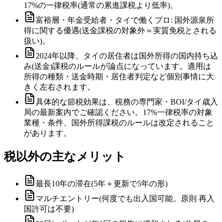
17%の一律税率(通常の累進課税より低率)。
富裕層・年金受給者・タイで働くプロ: 国外源泉所
得に関する優遇(送金課税の対象外＝実質免税とされる
扱い)。
2024年以降、タイの居住者は国外所得の国内持ち込
み(送金)課税のルールが論点になっています。適用は
所得の種類・送金時期・居住者判定など個別事情に大
きく左右されます。
具体的な節税効果は、税務の専門家・BOI/タイ歳入
局の最新案内でご確認ください。17%一律税率の対象
業種・条件、国外所得課税のルールは改定されること
があります。
税以外の主なメリット
最長10年の滞在(5年＋更新で5年の形)
マルチエントリー(何度でも出入国可能。原則 再入
国許可は不要)