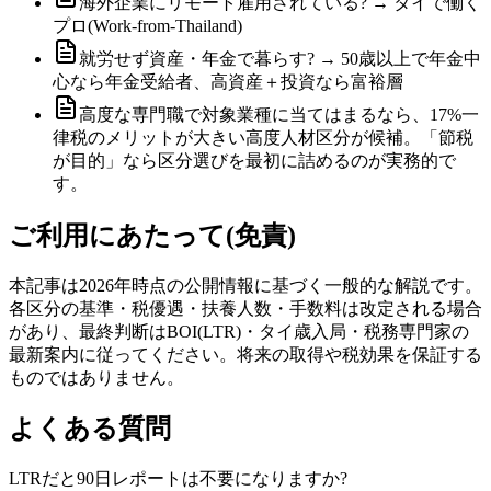
海外企業にリモート雇用されている? → タイで働く
プロ(Work-from-Thailand)
就労せず資産・年金で暮らす? → 50歳以上で年金中
心なら年金受給者、高資産＋投資なら富裕層
高度な専門職で対象業種に当てはまるなら、17%一
律税のメリットが大きい高度人材区分が候補。「節税
が目的」なら区分選びを最初に詰めるのが実務的で
す。
ご利用にあたって(免責)
本記事は2026年時点の公開情報に基づく一般的な解説です。
各区分の基準・税優遇・扶養人数・手数料は改定される場合
があり、最終判断はBOI(LTR)・タイ歳入局・税務専門家の
最新案内に従ってください。将来の取得や税効果を保証する
ものではありません。
よくある質問
LTRだと90日レポートは不要になりますか?