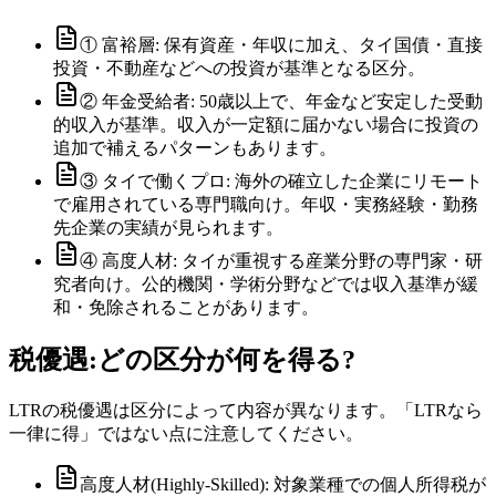
① 富裕層: 保有資産・年収に加え、タイ国債・直接
投資・不動産などへの投資が基準となる区分。
② 年金受給者: 50歳以上で、年金など安定した受動
的収入が基準。収入が一定額に届かない場合に投資の
追加で補えるパターンもあります。
③ タイで働くプロ: 海外の確立した企業にリモート
で雇用されている専門職向け。年収・実務経験・勤務
先企業の実績が見られます。
④ 高度人材: タイが重視する産業分野の専門家・研
究者向け。公的機関・学術分野などでは収入基準が緩
和・免除されることがあります。
税優遇:どの区分が何を得る?
LTRの税優遇は区分によって内容が異なります。「LTRなら
一律に得」ではない点に注意してください。
高度人材(Highly-Skilled): 対象業種での個人所得税が