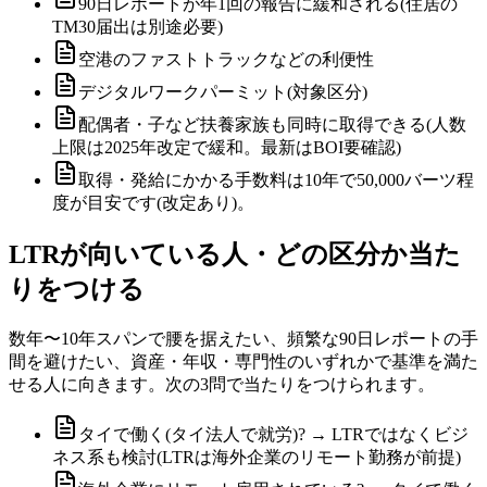
90日レポートが年1回の報告に緩和される(住居の
TM30届出は別途必要)
空港のファストトラックなどの利便性
デジタルワークパーミット(対象区分)
配偶者・子など扶養家族も同時に取得できる(人数
上限は2025年改定で緩和。最新はBOI要確認)
取得・発給にかかる手数料は10年で50,000バーツ程
度が目安です(改定あり)。
LTRが向いている人・どの区分か当た
りをつける
数年〜10年スパンで腰を据えたい、頻繁な90日レポートの手
間を避けたい、資産・年収・専門性のいずれかで基準を満た
せる人に向きます。次の3問で当たりをつけられます。
タイで働く(タイ法人で就労)? → LTRではなくビジ
ネス系も検討(LTRは海外企業のリモート勤務が前提)