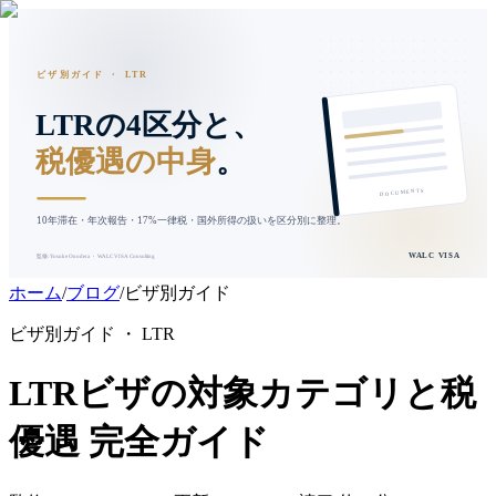
ビザ別ガイド ・ LTR
LTRの4区分と、
税優遇の中身
。
DOCUMENTS
10年滞在・年次報告・17%一律税・国外所得の扱いを区分別に整理。
WALC VISA
監修: Yosuke Onodera ・ WALC VISA Consulting
ホーム
/
ブログ
/
ビザ別ガイド
ビザ別ガイド ・ LTR
LTRビザの対象カテゴリと税
優遇 完全ガイド